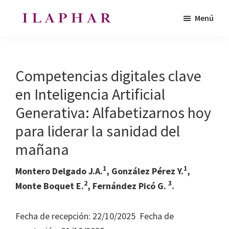
Saltar
Saltar
Menú
al
al
ILAPHAR
contenido
pie
Revista
|
principal
de
de
Revista
de
página
la
Competencias digitales clave
la
Organización
OFIL
en Inteligencia Artificial
de
Generativa: Alfabetizarnos hoy
Farmacéuticos
|
para liderar la sanidad del
Ibero-
mañana
latinoamericanos
1
1
Montero Delgado J.A.
, González Pérez Y.
,
|
2
3
Monte Boquet E.
, Fernández Picó G.
.
Ibero
Latin
American
Fecha de recepción: 22/10/2025 Fecha de