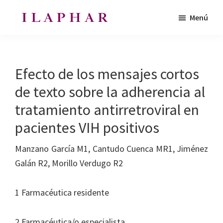
Saltar
Saltar
Menú
al
al
ILAPHAR
contenido
pie
Revista
|
principal
de
de
Revista
de
página
la
Efecto de los mensajes cortos
la
Organización
OFIL
de texto sobre la adherencia al
de
tratamiento antirretroviral en
Farmacéuticos
|
pacientes VIH positivos
Ibero-
Manzano García M1, Cantudo Cuenca MR1, Jiménez
latinoamericanos
Galán R2, Morillo Verdugo R2
|
Ibero
1 Farmacéutica residente
Latin
American
2 Farmacéutica/o especialista