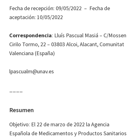
Journal
Fecha de recepción: 09/05/2022 – Fecha de
of
aceptación: 10/05/2022
Health
System
Correspondencia
: Lluís Pascual Masiá – C/Mossen
Pharmacy
Cirilo Tormo, 22 – 03803 Alcoi, Alacant, Comunitat
Valenciana (España)
lpascualm@unav.es
____
Resumen
Objetivo: El 22 de marzo de 2022 la Agencia
Española de Medicamentos y Productos Sanitarios