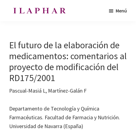
Saltar
Saltar
Menú
al
al
ILAPHAR
contenido
pie
Revista
|
principal
de
de
Revista
de
página
la
El futuro de la elaboración de
la
Organización
OFIL
medicamentos: comentarios al
de
proyecto de modificación del
Farmacéuticos
|
RD175/2001
Ibero-
Pascual-Masiá L, Martínez-Galán F
latinoamericanos
|
Departamento de Tecnología y Química
Ibero
Farmacéuticas. Facultad de Farmacia y Nutrición.
Latin
Universidad de Navarra (España)
American