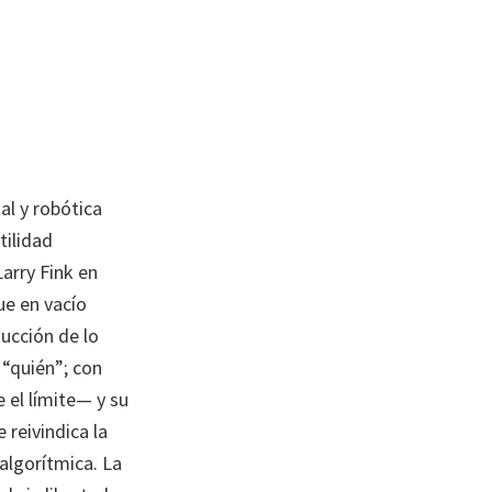
al y robótica
tilidad
Larry Fink en
ue en vacío
ducción de lo
“quién”; con
 el límite— y su
reivindica la
 algorítmica. La