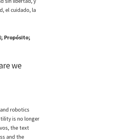
 sin libertad, y
, el cuidado, la
l; Propósito;
 are we
 and robotics
lity is no longer
os, the text
ess and the