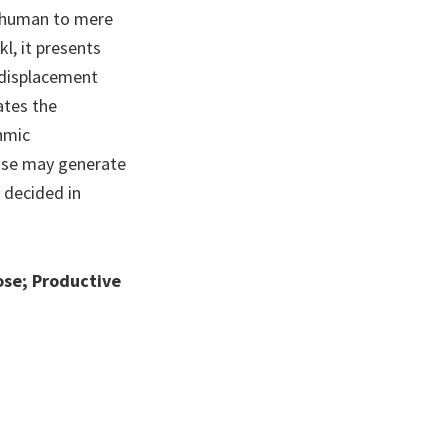
e human to mere
l, it presents
 displacement
ates the
thmic
ose may generate
 decided in
ose; Productive