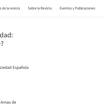
 de la revista
Sobre la Revista
Eventos y Publicaciones
idad:
e?
ociedad Española
 Arnau de