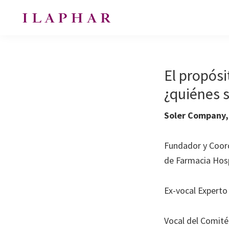
Saltar
Saltar
Saltar
a
al
al
ILAPHAR
la
contenido
pie
Revista
|
navegación
principal
de
de
Revista
de
principal
página
la
El propósi
la
Organización
OFIL
¿quiénes 
de
Farmacéuticos
Soler Company,
|
Ibero-
Fundador y Coord
latinoamericanos
de Farmacia Hosp
|
Ibero
Ex-vocal Experto
Latin
American
Vocal del Comité