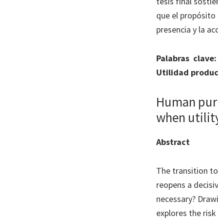
tesis final sosti
que el propósito 
presencia y la a
Palabras clave:
Utilidad produc
Human purpo
when utilit
Abstract
The transition to
reopens a decisi
necessary? Drawi
explores the risk