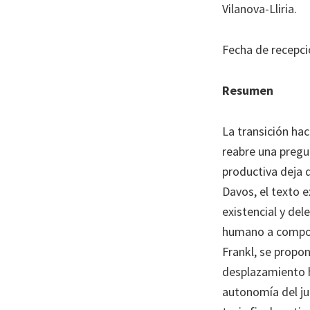
Journal
Vilanova-Lliria.
of
Health
Fecha de recepci
System
Pharmacy
Resumen
La transición hac
reabre una pregu
productiva deja d
Davos, el texto 
existencial y del
humano a comport
Frankl, se propo
desplazamiento h
autonomía del jui