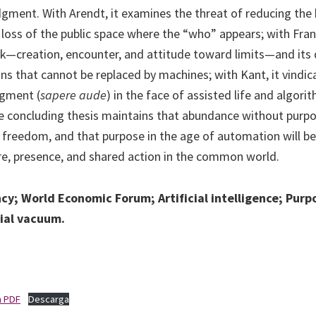
dgment. With Arendt, it examines the threat of reducing th
loss of the public space where the “who” appears; with Frank
k—creation, encounter, and attitude toward limits—and its
s that cannot be replaced by machines; with Kant, it vindic
gment (
sapere aude
) in the face of assisted life and algori
e concluding thesis maintains that abundance without purp
freedom, and that purpose in the age of automation will be
care, presence, and shared action in the common world.
y; World Economic Forum; Artificial intelligence; Purp
tial vacuum.
n PDF
Descarga