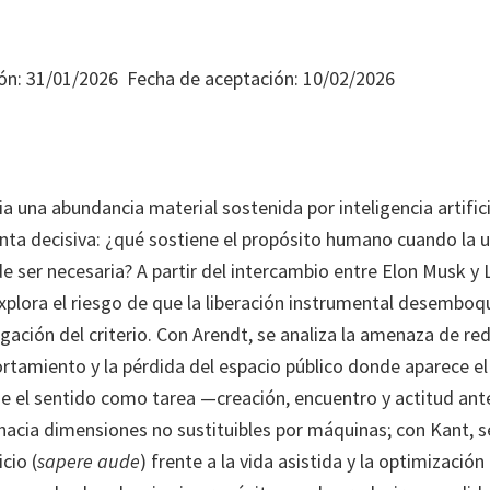
ón: 31/01/2026 Fecha de aceptación: 10/02/2026
ia una abundancia material sostenida por inteligencia artifici
nta decisiva: ¿qué sostiene el propósito humano cuando la u
e ser necesaria? A partir del intercambio entre Elon Musk y 
explora el riesgo de que la liberación instrumental desemboq
egación del criterio. Con Arendt, se analiza la amenaza de re
amiento y la pérdida del espacio público donde aparece el 
ne el sentido como tarea —creación, encuentro y actitud ante
acia dimensiones no sustituibles por máquinas; con Kant, se 
cio (
sapere aude
) frente a la vida asistida y la optimización