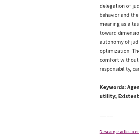
delegation of ju
behavior and the 
meaning as a tas
toward dimension
autonomy of jud
optimization. Th
comfort without 
responsibility, 
Keywords: Agenc
utility; Existen
____
Descargar artículo e