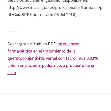
Servicios Sociales e Igualdad. Disponible en:
http://www.msssi.gob.es/profesionales/farmacia/p
df/GuiaBPP3.pdf (citado 08 Jul 2016).
____
Descargar artículo en PDF:
Intervención
farmacéutica en el tratamiento de la
queratoconjuntivitis vernal con tacrolimus 0,03%
colirio en paciente pediátrico, a propósito de un
caso