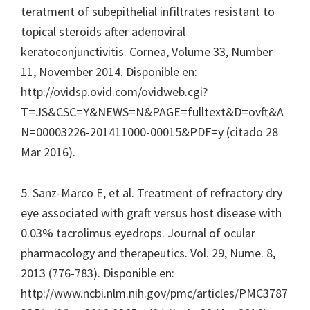
teratment of subepithelial infiltrates resistant to
topical steroids after adenoviral
keratoconjunctivitis. Cornea, Volume 33, Number
11, November 2014. Disponible en:
http://ovidsp.ovid.com/ovidweb.cgi?
T=JS&CSC=Y&NEWS=N&PAGE=fulltext&D=ovft&A
N=00003226-201411000-00015&PDF=y (citado 28
Mar 2016).
5. Sanz-Marco E, et al. Treatment of refractory dry
eye associated with graft versus host disease with
0.03% tacrolimus eyedrops. Journal of ocular
pharmacology and therapeutics. Vol. 29, Nume. 8,
2013 (776-783). Disponible en:
http://www.ncbi.nlm.nih.gov/pmc/articles/PMC3787