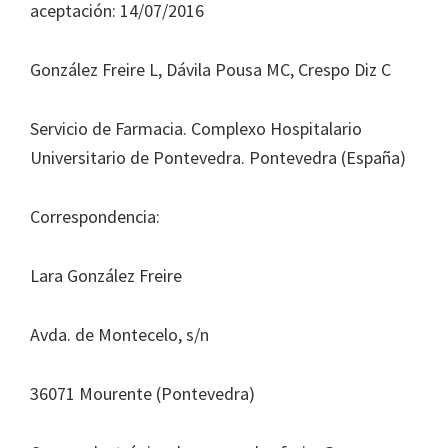
Journal
aceptación: 14/07/2016
of
Health
González Freire L, Dávila Pousa MC, Crespo Diz C
System
Pharmacy
Servicio de Farmacia. Complexo Hospitalario
Universitario de Pontevedra. Pontevedra (España)
Correspondencia:
Lara González Freire
Avda. de Montecelo, s/n
36071 Mourente (Pontevedra)