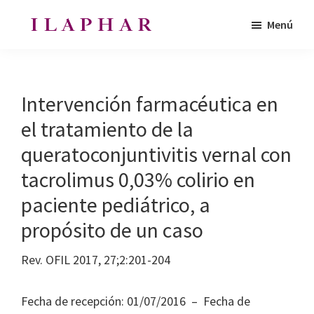
Saltar
Saltar
Menú
al
al
ILAPHAR
contenido
pie
Revista
|
principal
de
de
Revista
de
página
la
Intervención farmacéutica en
la
Organización
OFIL
el tratamiento de la
de
queratoconjuntivitis vernal con
Farmacéuticos
|
tacrolimus 0,03% colirio en
Ibero-
paciente pediátrico, a
latinoamericanos
propósito de un caso
|
Ibero
Rev. OFIL 2017, 27;2:201-204
Latin
American
Fecha de recepción: 01/07/2016 – Fecha de