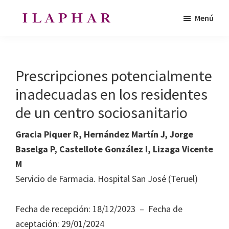
Saltar
Saltar
Menú
al
al
ILAPHAR
contenido
pie
Revista
|
principal
de
de
Revista
de
página
la
Prescripciones potencialmente
la
Organización
OFIL
inadecuadas en los residentes
de
de un centro sociosanitario
Farmacéuticos
|
Gracia Piquer R, Hernández Martín J, Jorge
Ibero-
Baselga P, Castellote González I, Lizaga Vicente
latinoamericanos
M
|
Servicio de Farmacia. Hospital San José (Teruel)
Ibero
Latin
Fecha de recepción: 18/12/2023 – Fecha de
American
aceptación: 29/01/2024