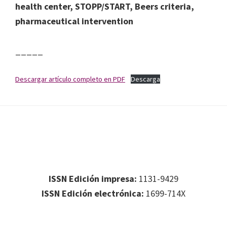
health center, STOPP/START, Beers criteria,
pharmaceutical intervention
_____
Descargar artículo completo en PDF
Descarga
Footer
Footer 1
ISSN Edición impresa:
1131-9429
ISSN Edición electrónica:
1699-714X