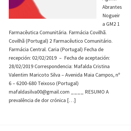
Journal
Abrantes
of
Nogueir
Health
a GM2 1
System
Farmacêutica Comunitária. Farmácia Covilhã.
Pharmacy
Covilhã (Portugal) 2 Farmacêutico Comunitário.
Farmácia Central. Caria (Portugal) Fecha de
recepción: 02/02/2019 – Fecha de aceptación:
28/02/2019 Correspondencia: Mafalda Cristina
Valentim Maricoto Silva – Avenida Maia Campos, nº
6 – 6200-680 Teixoso (Portugal)
mafaldasilva00@gmail.com ____ RESUMO A
prevalência de dor crónica […]