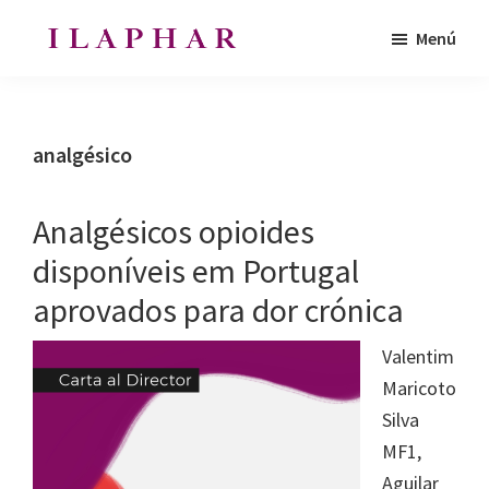
Saltar
Saltar
Menú
al
al
ILAPHAR
contenido
pie
Revista
|
principal
de
de
Revista
de
página
la
analgésico
la
Organización
OFIL
de
Analgésicos opioides
Farmacéuticos
disponíveis em Portugal
|
aprovados para dor crónica
Ibero-
latinoamericanos
Valentim
|
Maricoto
Ibero
Silva
Latin
MF1,
American
Aguilar