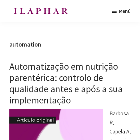
Saltar
Saltar
Menú
al
al
ILAPHAR
contenido
pie
Revista
|
principal
de
de
Revista
de
página
la
automation
la
Organización
OFIL
de
Automatização em nutrição
Farmacéuticos
parentérica: controlo de
|
qualidade antes e após a sua
Ibero-
latinoamericanos
implementação
|
Barbosa
Ibero
R,
Latin
Capela A,
American