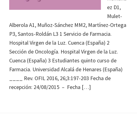
Journal
ez D1,
of
Mulet-
Health
Alberola A1, Muñoz-Sánchez MM2, Martínez-Ortega
System
P3, Santos-Roldán L3 1 Servicio de Farmacia.
Pharmacy
Hospital Virgen de la Luz. Cuenca (España) 2
Sección de Oncología. Hospital Virgen de la Luz.
Cuenca (España) 3 Estudiantes quinto curso de
Farmacia. Universidad Alcalá de Henares (España)
____ Rev. OFIL 2016, 26;3:197-203 Fecha de
recepción: 24/08/2015 – Fecha […]
Footer
Footer 1