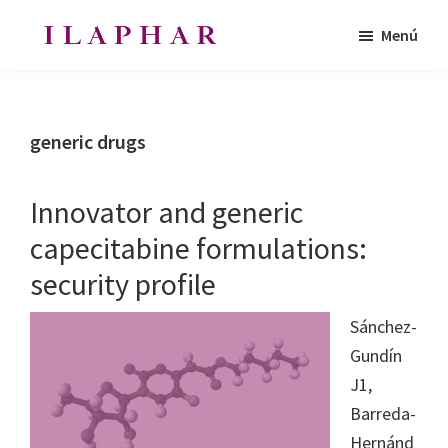
Saltar
Saltar
Menú
al
al
ILAPHAR
contenido
pie
Revista
|
principal
de
de
Revista
de
página
la
generic drugs
la
Organización
OFIL
de
Innovator and generic
Farmacéuticos
capecitabine formulations:
|
security profile
Ibero-
latinoamericanos
Sánchez-
|
Gundín
Ibero
J1,
Latin
Barreda-
American
Hernánd