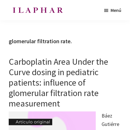
Saltar
Saltar
Menú
al
al
ILAPHAR
contenido
pie
Revista
|
principal
de
de
Revista
de
página
la
glomerular filtration rate.
la
Organización
OFIL
de
Carboplatin Area Under the
Farmacéuticos
Curve dosing in pediatric
|
patients: influence of
Ibero-
latinoamericanos
glomerular filtration rate
|
measurement
Ibero
Latin
Báez
American
Gutiérre