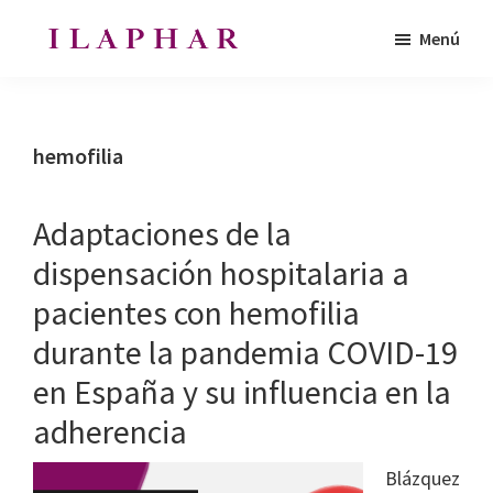
Saltar
Saltar
Menú
al
al
ILAPHAR
contenido
pie
Revista
|
principal
de
de
Revista
de
página
la
hemofilia
la
Organización
OFIL
de
Adaptaciones de la
Farmacéuticos
dispensación hospitalaria a
|
pacientes con hemofilia
Ibero-
latinoamericanos
durante la pandemia COVID-19
|
en España y su influencia en la
Ibero
adherencia
Latin
American
Blázquez