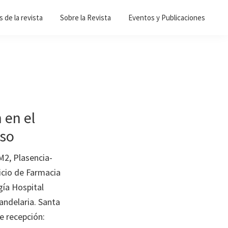
 de la revista
Sobre la Revista
Eventos y Publicaciones
 en el
aso
M2, Plasencia-
icio de Farmacia
gía Hospital
andelaria. Santa
e recepción: