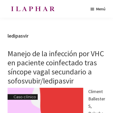
Saltar
Saltar
Menú
al
al
ILAPHAR
contenido
pie
Revista
|
principal
de
de
Revista
de
página
la
ledipasvir
la
Organización
OFIL
de
Manejo de la infección por VHC
Farmacéuticos
en paciente coinfectado tras
|
síncope vagal secundario a
Ibero-
latinoamericanos
sofosvubir/ledipasvir
|
Climent
Ibero
Ballester
Latin
S,
American