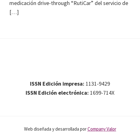
medicación drive-through “RutiCar” del servicio de
[…]
Footer
Footer 1
ISSN Edición impresa:
1131-9429
ISSN Edición electrónica:
1699-714X
Web diseñada y desarrollada por
Company Valor