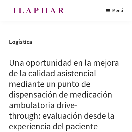
Saltar
Saltar
Menú
al
al
ILAPHAR
contenido
pie
Revista
|
principal
de
de
Revista
de
página
la
Logística
la
Organización
OFIL
de
Una oportunidad en la mejora
Farmacéuticos
de la calidad asistencial
|
mediante un punto de
Ibero-
latinoamericanos
dispensación de medicación
|
ambulatoria drive-
Ibero
through: evaluación desde la
Latin
experiencia del paciente
American