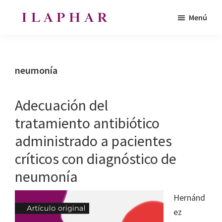
Saltar
Saltar
Menú
al
al
ILAPHAR
contenido
pie
Revista
|
principal
de
de
Revista
de
página
la
neumonía
la
Organización
OFIL
de
Adecuación del
Farmacéuticos
tratamiento antibiótico
|
administrado a pacientes
Ibero-
latinoamericanos
críticos con diagnóstico de
|
neumonía
Ibero
Latin
Hernánd
American
ez