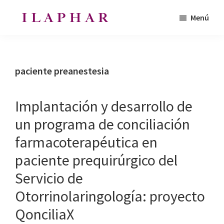
Saltar
Saltar
Menú
al
al
ILAPHAR
contenido
pie
Revista
|
principal
de
de
Revista
de
página
la
paciente preanestesia
la
Organización
OFIL
de
Implantación y desarrollo de
Farmacéuticos
un programa de conciliación
|
farmacoterapéutica en
Ibero-
latinoamericanos
paciente prequirúrgico del
|
Servicio de
Ibero
Otorrinolaringología: proyecto
Latin
QonciliaX
American