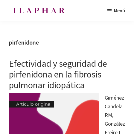
Saltar
Saltar
Menú
al
al
ILAPHAR
contenido
pie
Revista
|
principal
de
de
Revista
de
página
la
pirfenidone
la
Organización
OFIL
de
Efectividad y seguridad de
Farmacéuticos
pirfenidona en la fibrosis
|
pulmonar idiopática
Ibero-
latinoamericanos
Giménez
|
Candela
Ibero
RM,
Latin
González
American
Freire L,