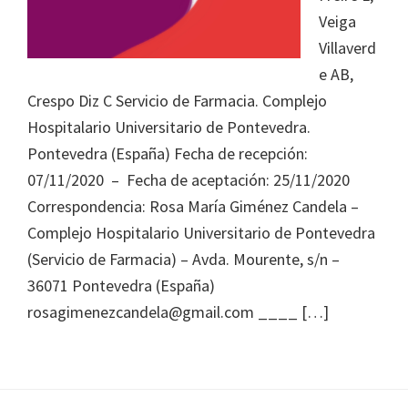
Journal
Veiga
of
Villaverd
Health
e AB,
System
Crespo Diz C Servicio de Farmacia. Complejo
Pharmacy
Hospitalario Universitario de Pontevedra.
Pontevedra (España) Fecha de recepción:
07/11/2020 – Fecha de aceptación: 25/11/2020
Correspondencia: Rosa María Giménez Candela –
Complejo Hospitalario Universitario de Pontevedra
(Servicio de Farmacia) – Avda. Mourente, s/n –
36071 Pontevedra (España)
rosagimenezcandela@gmail.com ____ […]