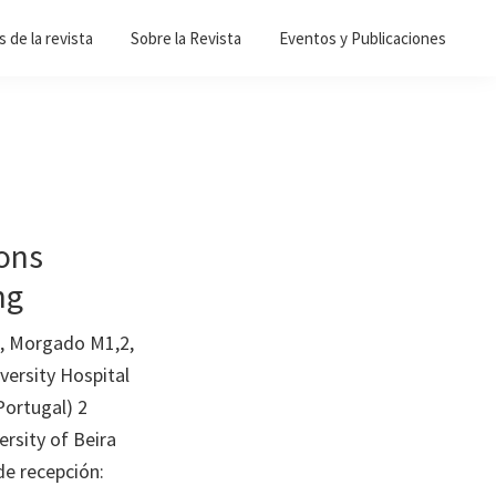
 de la revista
Sobre la Revista
Eventos y Publicaciones
ions
ng
1, Morgado M1,2,
ersity Hospital
Portugal) 2
ersity of Beira
de recepción: