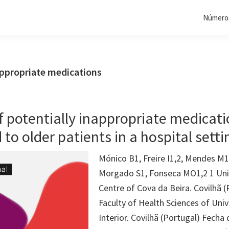
Números
appropriate medications
f potentially inappropriate medicat
 to older patients in a hospital setti
Mónico B1, Freire I1,2, Mendes M
Morgado S1, Fonseca MO1,2 1 Univ
Centre of Cova da Beira. Covilhã (
Faculty of Health Sciences of Univ
Interior. Covilhã (Portugal) Fecha 