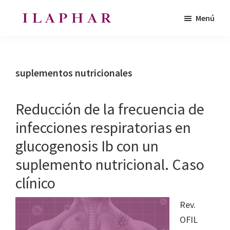
Saltar
Saltar
Menú
al
al
ILAPHAR
contenido
pie
Revista
|
principal
de
de
Revista
de
página
la
suplementos nutricionales
la
Organización
OFIL
de
Reducción de la frecuencia de
Farmacéuticos
infecciones respiratorias en
|
glucogenosis Ib con un
Ibero-
latinoamericanos
suplemento nutricional. Caso
|
clínico
Ibero
Latin
Rev.
American
OFIL