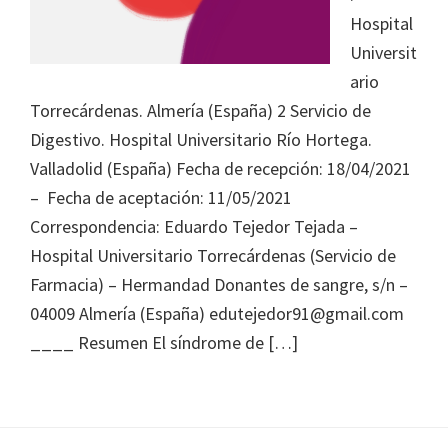
Journal
Hospital
of
Universit
Health
ario
System
Torrecárdenas. Almería (España) 2 Servicio de
Pharmacy
Digestivo. Hospital Universitario Río Hortega.
Valladolid (España) Fecha de recepción: 18/04/2021
– Fecha de aceptación: 11/05/2021
Correspondencia: Eduardo Tejedor Tejada –
Hospital Universitario Torrecárdenas (Servicio de
Farmacia) – Hermandad Donantes de sangre, s/n –
04009 Almería (España) edutejedor91@gmail.com
____ Resumen El síndrome de […]