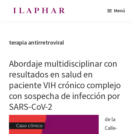
Saltar
Saltar
Menú
al
al
ILAPHAR
contenido
pie
Revista
|
principal
de
de
Revista
de
página
la
terapia antirretroviral
la
Organización
OFIL
de
Abordaje multidisciplinar con
Farmacéuticos
resultados en salud en
|
paciente VIH crónico complejo
Ibero-
latinoamericanos
con sospecha de infección por
|
SARS-CoV-2
Ibero
Latin
de la
American
Calle-