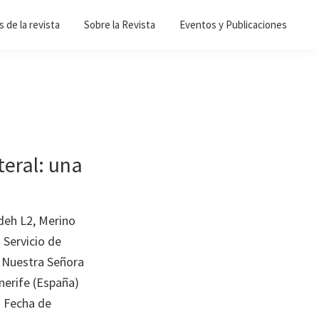
 de la revista
Sobre la Revista
Eventos y Publicaciones
teral: una
deh L2, Merino
 Servicio de
o Nuestra Señora
nerife (España)
– Fecha de