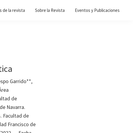
 de la revista
Sobre la Revista
Eventos y Publicaciones
tica
spo Garrido**,
Área
ltad de
 de Navarra.
 Facultad de
dad Francisco de
1/2022 – Fecha