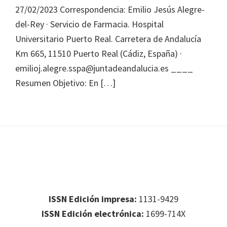
27/02/2023 Correspondencia: Emilio Jesús Alegre-
del-Rey · Servicio de Farmacia. Hospital
Universitario Puerto Real. Carretera de Andalucía
Km 665, 11510 Puerto Real (Cádiz, España) ·
emilioj.alegre.sspa@juntadeandalucia.es ____
Resumen Objetivo: En […]
Footer
Footer 1
ISSN Edición impresa:
1131-9429
ISSN Edición electrónica:
1699-714X