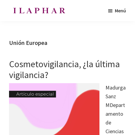
Saltar
Saltar
Menú
al
al
ILAPHAR
contenido
pie
Revista
|
principal
de
de
Revista
de
página
la
Unión Europea
la
Organización
OFIL
de
Cosmetovigilancia, ¿la última
Farmacéuticos
vigilancia?
|
Ibero-
Madurga
latinoamericanos
Sanz
|
MDepart
Ibero
amento
Latin
de
American
Ciencias