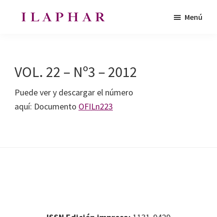
Saltar
Saltar
Menú
al
al
ILAPHAR
contenido
pie
Revista
|
principal
de
de
Revista
de
página
la
VOL. 22 – Nº3 – 2012
la
Organización
OFIL
de
Puede ver y descargar el número
Farmacéuticos
aquí: Documento
OFILn223
|
Ibero-
latinoamericanos
|
Ibero
Footer
Footer 1
Latin
American