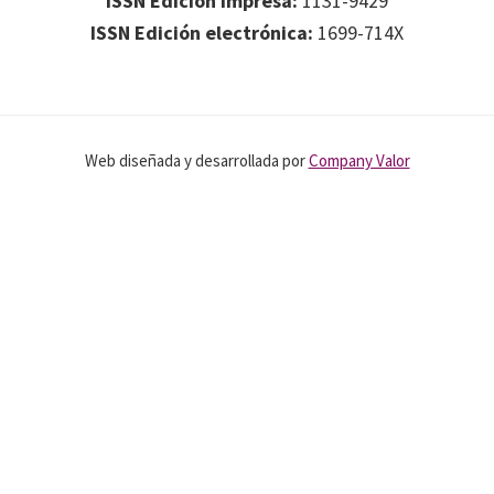
ISSN Edición impresa:
1131-9429
Journal
ISSN Edición electrónica:
1699-714X
of
Health
System
Pharmacy
Web diseñada y desarrollada por
Company Valor