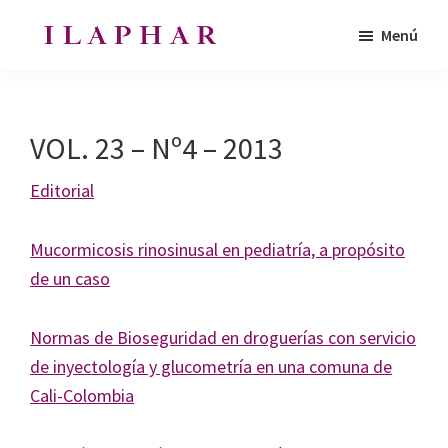
Saltar
Saltar
Menú
al
al
ILAPHAR
contenido
pie
Revista
|
principal
de
de
Revista
de
página
la
VOL. 23 – Nº4 – 2013
la
Organización
OFIL
de
Editorial
Farmacéuticos
|
Mucormicosis rinosinusal en pediatría, a propósito
Ibero-
de un caso
latinoamericanos
|
Normas de Bioseguridad en droguerías con servicio
Ibero
de inyectología y glucometría en una comuna de
Latin
Cali-Colombia
American