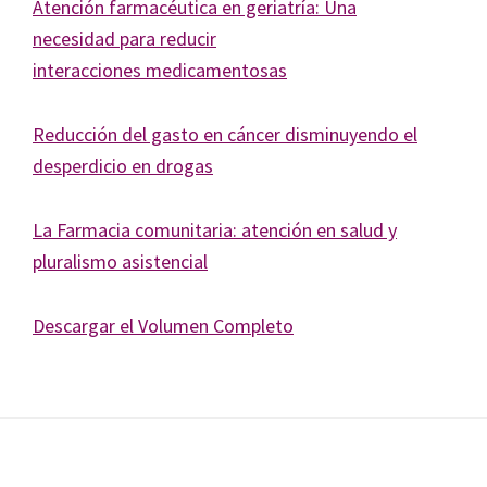
Journal
Atención farmacéutica en geriatría: Una
of
necesidad para reducir
Health
interacciones medicamentosas
System
Pharmacy
Reducción del gasto en cáncer disminuyendo el
desperdicio en drogas
La Farmacia comunitaria: atención en salud y
pluralismo asistencial
Descargar el Volumen Completo