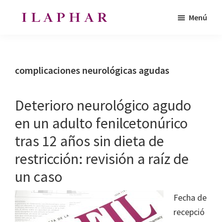
Saltar
Saltar
Menú
al
al
ILAPHAR
contenido
pie
Revista
|
principal
de
de
Revista
de
página
la
complicaciones neurológicas agudas
la
Organización
OFIL
de
Deterioro neurológico agudo
Farmacéuticos
en un adulto fenilcetonúrico
|
tras 12 años sin dieta de
Ibero-
latinoamericanos
restricción: revisión a raíz de
|
un caso
Ibero
Latin
Fecha de
American
recepció