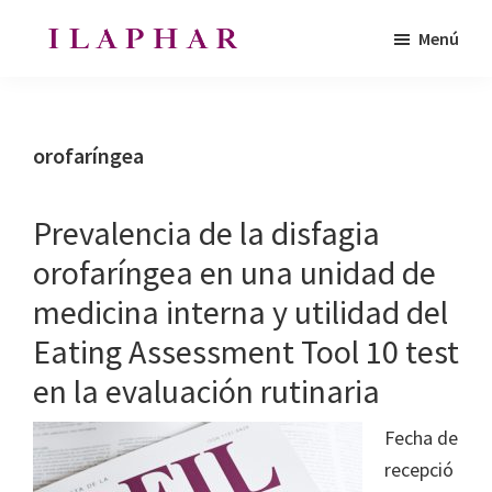
Saltar
Saltar
Menú
al
al
ILAPHAR
contenido
pie
Revista
|
principal
de
de
Revista
de
página
la
orofaríngea
la
Organización
OFIL
de
Prevalencia de la disfagia
Farmacéuticos
orofaríngea en una unidad de
|
medicina interna y utilidad del
Ibero-
latinoamericanos
Eating Assessment Tool 10 test
|
en la evaluación rutinaria
Ibero
Latin
Fecha de
American
recepció