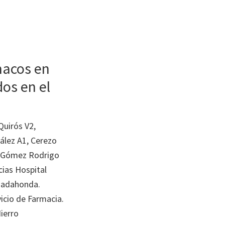
macos en
os en el
Quirós V2,
ález A1, Cerezo
, Gómez Rodrigo
cias Hospital
ajadahonda.
icio de Farmacia.
ierro