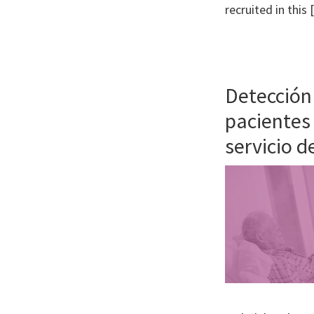
Journal
recruited in this
of
Health
System
Pharmacy
Detección
pacientes
servicio d