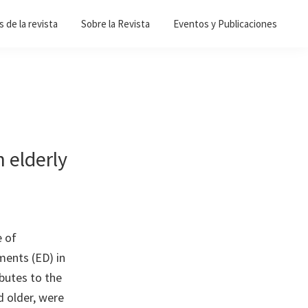
 de la revista
Sobre la Revista
Eventos y Publicaciones
n elderly
e of
ments (ED) in
ibutes to the
d older, were