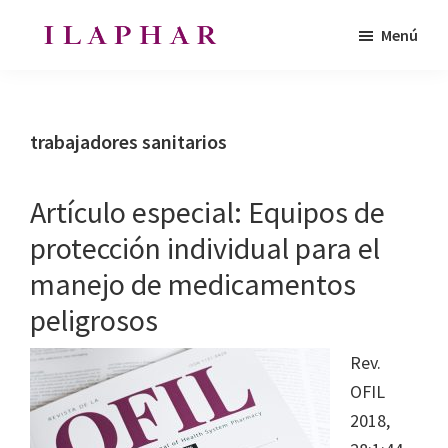
Saltar
Saltar
Menú
al
al
ILAPHAR
contenido
pie
Revista
|
principal
de
de
Revista
de
página
la
trabajadores sanitarios
la
Organización
OFIL
de
Artículo especial: Equipos de
Farmacéuticos
protección individual para el
|
manejo de medicamentos
Ibero-
latinoamericanos
peligrosos
|
Rev.
Ibero
OFIL
Latin
2018,
American