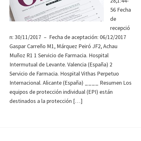
28;1:44-
Journal
56 Fecha
of
de
Health
recepció
System
n: 30/11/2017 – Fecha de aceptación: 06/12/2017
Pharmacy
Gaspar Carreño M1, Márquez Peiró JF2, Achau
Muñoz R1 1 Servicio de Farmacia. Hospital
Intermutual de Levante. Valencia (España) 2
Servicio de Farmacia. Hospital Vithas Perpetuo
Internacional. Alicante (España) ____ Resumen Los
equipos de protección individual (EPI) están
destinados a la protección […]