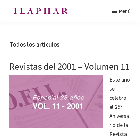
Saltar
Saltar
Menú
al
al
ILAPHAR
contenido
pie
Revista
|
principal
de
de
Revista
de
página
la
Todos los artículos
la
Organización
OFIL
de
Revistas del 2001 – Volumen 11
Farmacéuticos
|
Este año
Ibero-
se
latinoamericanos
celebra
|
el 25º
Ibero
Aniversa
Latin
rio de la
American
Revista