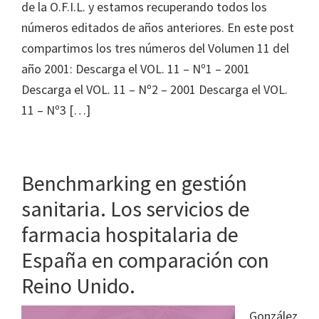
Journal
de la O.F.I.L. y estamos recuperando todos los
of
números editados de años anteriores. En este post
Health
compartimos los tres números del Volumen 11 del
System
año 2001: Descarga el VOL. 11 – Nº1 – 2001
Pharmacy
Descarga el VOL. 11 – Nº2 – 2001 Descarga el VOL.
11 – Nº3 […]
Benchmarking en gestión
sanitaria. Los servicios de
farmacia hospitalaria de
España en comparación con
Reino Unido.
González