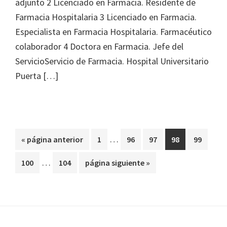
adjunto 2 Licenciado en Farmacia. Residente de
Farmacia Hospitalaria 3 Licenciado en Farmacia.
Especialista en Farmacia Hospitalaria. Farmacéutico
colaborador 4 Doctora en Farmacia. Jefe del
ServicioServicio de Farmacia. Hospital Universitario
Puerta […]
Páginas
…
Ir
Página
Página
Página
Página
Página
«
página anterior
1
96
97
98
99
intermedias
a
Páginas
…
Página
Página
Ir
100
104
página siguiente »
omitidas
la
intermedias
a
omitidas
la