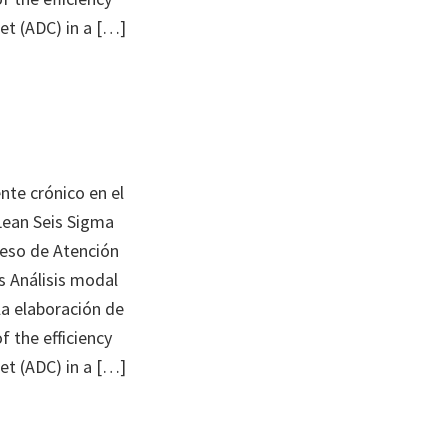
et (ADC) in a […]
ente crónico en el
 Lean Seis Sigma
ceso de Atención
s Análisis modal
 la elaboración de
 the efficiency
et (ADC) in a […]