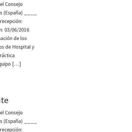
el Consejo
os (España) ____
 recepción:
n: 03/06/2016
ación de los
os de Hospital y
ráctica
equipo […]
nte
el Consejo
os (España) ____
 recepción: