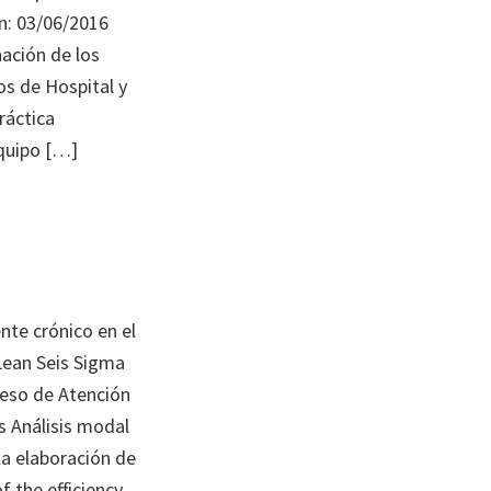
n: 03/06/2016
ación de los
os de Hospital y
ráctica
equipo […]
ente crónico en el
 Lean Seis Sigma
ceso de Atención
s Análisis modal
 la elaboración de
 the efficiency