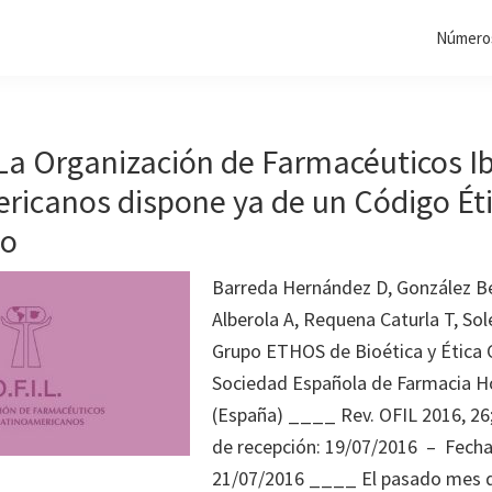
Números
 La Organización de Farmacéuticos I
ricanos dispone ya de un Código Ét
vo
Barreda Hernández D, González B
Alberola A, Requena Caturla T, So
Grupo ETHOS de Bioética y Ética C
Sociedad Española de Farmacia Ho
(España) ____ Rev. OFIL 2016, 26
de recepción: 19/07/2016 – Fecha
21/07/2016 ____ El pasado mes d