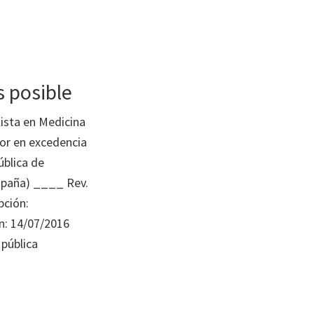
s posible
ista en Medicina
sor en excedencia
ública de
spaña) ____ Rev.
pción:
n: 14/07/2016
 pública