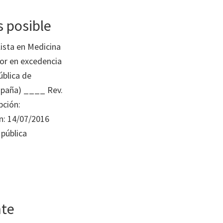
s posible
ista en Medicina
sor en excedencia
ública de
spaña) ____ Rev.
pción:
n: 14/07/2016
 pública
nte