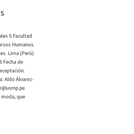
as
ales S Facultad
cursos Humanos.
es. Lima (Perú)
8 Fecha de
aceptación:
: Aldo Álvarez-
ezr@usmp.pe
e moda, que