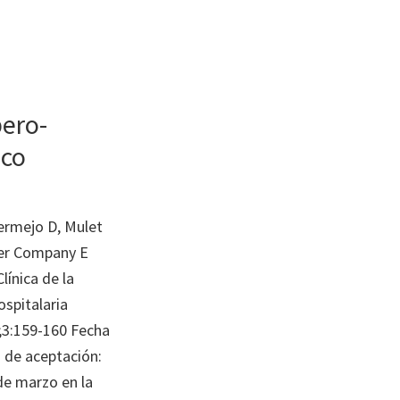
bero-
ico
ermejo D, Mulet
ler Company E
línica de la
spitalaria
;3:159-160 Fecha
 de aceptación:
e marzo en la