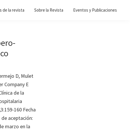
 de la revista
Sobre la Revista
Eventos y Publicaciones
bero-
ico
ermejo D, Mulet
ler Company E
línica de la
spitalaria
;3:159-160 Fecha
 de aceptación:
e marzo en la