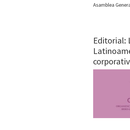
Journal
Asamblea Genera
of
Health
System
Pharmacy
Editorial:
Latinoame
corporati