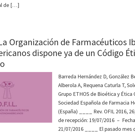
l de […]
 La Organización de Farmacéuticos I
ricanos dispone ya de un Código Ét
vo
Barreda Hernández D, González B
Alberola A, Requena Caturla T, So
Grupo ETHOS de Bioética y Ética C
Sociedad Española de Farmacia Ho
(España) ____ Rev. OFIL 2016, 26
de recepción: 19/07/2016 – Fecha
21/07/2016 ____ El pasado mes d