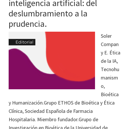
inteligencia artificial: del
deslumbramiento a la
prudencia.
Soler
Compan
y E. Ética
de la IA,
Tecnohu
manism
o,
Bioética
y Humanización.Grupo ETHOS de Bioética y Ética
Clínica, Sociedad Española de Farmacia
Hospitalaria. Miembro fundador.Grupo de
Investigación en Bioética de la Universidad de