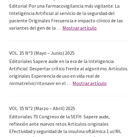
Nº5
Editorial Por una Farmacovigilancia más vigilante: La
(Septiembre
Inteligencia Artificial al servicio de la seguridad del
–
paciente Originales Frecuencia e impacto clínico de las
Octubre)
acerca
variantes del gen de la …
Mostrar artículo
2025
de
VOL.
35
VOL. 35 Nº3 (Mayo – Junio) 2025
Nº4
Editoriales Sapere aude en la era de la Inteligencia
(Julio
Artificial: Despertar crítico frente al algoritmo. Artículos
–
originales Experiencia de uso en vida real de
Agosto)
acerca
nirmatrelvir/ritonavir en el …
Mostrar artículo
de
VOL.
35
VOL. 35 Nº2 (Marzo – Abril) 2025
Nº3
Editoriales 70 Congreso de la SEFH. Sapere aude,
(Mayo
reflexión ante nuevos retos Artículos originales
–
Efectividad y seguridad de la insulina oftálmica 1 ui/ML
Junio)