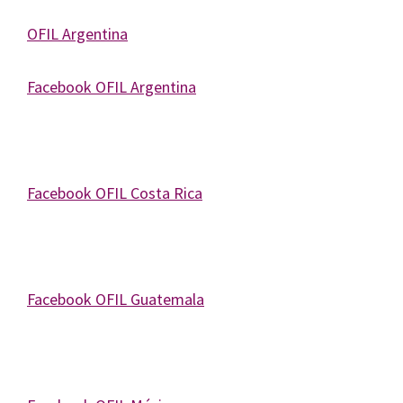
Journal
of
OFIL Argentina
Health
System
Facebook OFIL Argentina
Pharmacy
Facebook OFIL Costa Rica
Facebook OFIL Guatemala