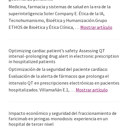
siglo
Medicina, farmacia y sistemas de salud en la era de la
XXI
superinteligencia Soler Company E. Ética de la IA,
ante
Tecnohumanismo, Bioética y Humanización.Grupo
las
acerca
ETHOS de Bioética y Ética Clínica, …
Mostrar artículo
tecnologías
de
emergentes:
OpenAI
de
y
Optimizing cardiac patient’s safety: Assessing QT
la
la
interval-prolonging drug alert in electronic prescription
competencia
salud:
in hospitalized patients
técnica
entre
Optimización de la seguridad del paciente cardíaco:
a
la
Evaluación de la alerta de fármacos que prolonga el
la
promes
intervalo QT en prescripciones electrónicas en pacientes
responsabilidad
redistri
acerca
hospitalizados. Villamañán E.1, …
Mostrar artículo
ética
y
de
la
Optimizin
gobern
cardiac
Impacto económico y seguridad del fraccionamiento de
pendien
patient’s
faricimab en jeringas monodosis: experiencia en un
safety:
hospital de tercer nivel