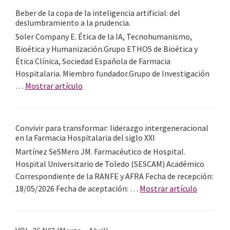
36
Beber de la copa de la inteligencia artificial: del
Nº3
deslumbramiento a la prudencia.
(Mayo
Soler Company E. Ética de la IA, Tecnohumanismo,
–
Bioética y Humanización.Grupo ETHOS de Bioética y
Junio)
Ética Clínica, Sociedad Española de Farmacia
Hospitalaria. Miembro fundador.Grupo de Investigación
acerca
…
Mostrar artículo
de
Beber
de
Convivir para transformar: liderazgo intergeneracional
la
en la Farmacia Hospitalaria del siglo XXI
copa
Martínez SeSMero JM. Farmacéutico de Hospital.
de
Hospital Universitario de Toledo (SESCAM) Académico
la
Correspondiente de la RANFE y AFRA Fecha de recepción:
inteligencia
acerca
18/05/2026 Fecha de aceptación: …
Mostrar artículo
artificial:
de
del
Convivir
deslumbramiento
para