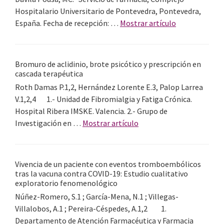
gestión
y
Hospitalario Universitario de Pontevedra, Pontevedra,
de
dermatología:
acerca
España. Fecha de recepción: …
Mostrar artículo
inventario
una
de
revisión
Efectividad
crítica
y
Bromuro de aclidinio, brote psicótico y prescripción en
de
seguridad
cascada terapéutica
las
de
Roth Damas P.1,2, Hernández Lorente E.3, Palop Larrea
guías
ziconotida
V.1,2,4 1.- Unidad de Fibromialgia y Fatiga Crónica.
y
en
Hospital Ribera IMSKE. Valencia. 2.- Grupo de
su
combinacione
acerca
Investigación en …
Mostrar artículo
implicación
intratecales,
de
para
a
Bromuro
la
propósito
de
atención
Vivencia de un paciente con eventos tromboembólicos
de
aclidinio,
tras la vacuna contra COVID-19: Estudio cualitativo
farmacéutica
dos
brote
exploratorio fenomenológico
casos
psicótico
Núñez-Romero, S.1 ; García-Mena, N.1 ; Villegas-
y
Villalobos, A.1 ; Pereira-Céspedes, A.1,2 1.
prescripción
Departamento de Atención Farmacéutica y Farmacia