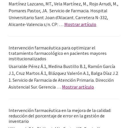
Assessing
Martínez Lazcano, MT., Vela Martínez, M., Rojo Arrudi, M.,
QT
Pomares Pastor, JA. Servicio de Farmacia. Hospital
interval-
Universitario Sant Joan d’Alacant. Carretera N-332,
prolongin
acerca
Alicante-Valencia s/n. CP: …
Mostrar artículo
drug
de
alert
Impacto
in
económico
Intervención farmacéutica para optimizar el
electronic
y
tratamiento farmacológico en pacientes mayores
prescripti
seguridad
institucionalizados
in hospita
del
Usarralde Pérez Á.1, Medina Bustillo B.1, Ramón García
patients
fraccionamient
J.1, Cruz Martos Á.1, Blázquez Valerón A.1, Balga Díaz J.2
de
1. Servicio de Farmacia de Atención Primaria. Dirección
faricimab
acerca
Asistencial Sur. Gerencia …
Mostrar artículo
en jeringas
de
monodosis:
Intervención
experiencia
farmacéutica
Intervención farmacéutica en la mejora de la calidad:
en
para optimizar
reducción del porcentaje de error en la gestión de
un
el
inventario
hospital
tratamiento far