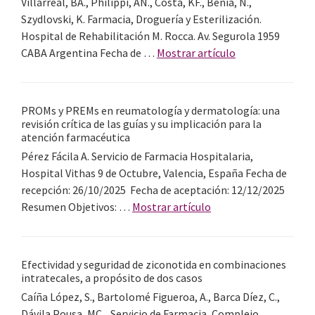
Villarreal, BA., Philippi, AN., Costa, KF., Benia, N.,
de
en
Szydlovski, K. Farmacia, Droguería y Esterilización.
tercer
pacientes
Hospital de Rehabilitación M. Rocca. Av. Segurola 1959
nivel
mayores
acerca
CABA Argentina Fecha de …
Mostrar artículo
institucionalizad
de
Intervención
farmacéutica
PROMs y PREMs en reumatología y dermatología: una
en
revisión crítica de las guías y su implicación para la
la mejora
atención farmacéutica
de
Pérez Fácila A. Servicio de Farmacia Hospitalaria,
la
Hospital Vithas 9 de Octubre, Valencia, España Fecha de
calidad:
recepción: 26/10/2025 Fecha de aceptación: 12/12/2025
reducción
acerca
Resumen Objetivos: …
Mostrar artículo
del
de
porcentaje
PROMs
de
y
Efectividad y seguridad de ziconotida en combinaciones
error
PREMs
intratecales, a propósito de dos casos
en
en
Caíña López, S., Bartolomé Figueroa, A., Barca Díez, C.,
la
reumatología
Dávila Pousa, MC. Servicio de Farmacia, Complejo