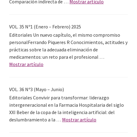
acerca
Comparación indirecta de …
Mostrar artículo
2025
de
VOL.
35
VOL. 35 Nº1 (Enero – Febrero) 2025
Nº2
Editoriales Un nuevo capítulo, el mismo compromiso
(Marzo
personalFerrando Piqueres R Conocimientos, actitudes y
–
prácticas sobre la adecuada eliminación de
Abril)
medicamentos: un reto para el profesional …
2025
acerca
Mostrar artículo
de
VOL.
35
VOL. 36 Nº3 (Mayo – Junio)
Nº1
Editoriales Convivir para transformar: liderazgo
(Enero
intergeneracional en la Farmacia Hospitalaria del siglo
–
XXI Beber de la copa de la inteligencia artificial: del
Febrero)
acerca
deslumbramiento a la …
Mostrar artículo
2025
de
VOL.