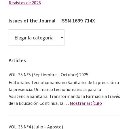
Revistas de 2026
Issues of the Journal – ISSN 1699-714X
Issues
of
the
Journal
Articles
–
ISSN
1699-
VOL. 35 Nº5 (Septiembre – Octubre) 2025
714X
Editoriales Tecnohumanismo Sanitario: de la precisión a
la presencia. Un marco tecnohumanista para la
Asistencia Sanitaria. Transformando la Farmacia a través
acerca
de la Educación Continua, la …
Mostrar artículo
de
VOL.
35
VOL. 35 Nº4 (Julio – Agosto)