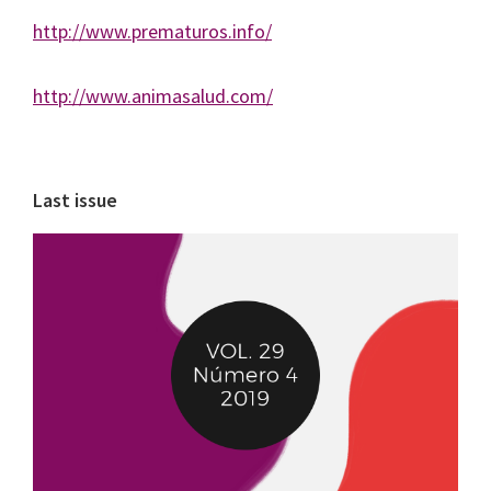
http://www.prematuros.info/
http://www.animasalud.com/
Barra
Last issue
lateral
principal