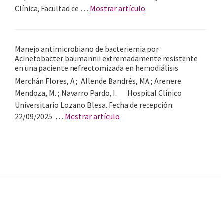
en
acerca
Clínica, Facultad de …
Mostrar artículo
cascada
de
terapéutica
Vivencia
de
Manejo antimicrobiano de bacteriemia por
un
Acinetobacter baumannii extremadamente resistente
paciente
en una paciente nefrectomizada en hemodiálisis
con
Merchán Flores, A.; Allende Bandrés, MA.; Arenere
eventos
Mendoza, M. ; Navarro Pardo, I. Hospital Clínico
tromboembólicos
Universitario Lozano Blesa. Fecha de recepción:
tras
acerca
22/09/2025 …
Mostrar artículo
la
de
vacuna
Manejo
contra
antimicrobiano
COVID-
de
19:
bacteriemia
Estudio
por
cualitativo
Acinetobacter
exploratorio
Footer
baumannii
Footer 1
fenomenológico