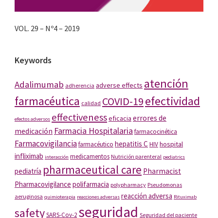
VOL. 29 – Nº4 – 2019
Keywords
atención
Adalimumab
adverse effects
adherencia
farmacéutica
efectividad
COVID-19
calidad
effectiveness
errores de
eficacia
efectos adversos
Farmacia Hospitalaria
medicación
farmacocinética
Farmacovigilancia
hepatitis C
hospital
farmacéutico
HIV
infliximab
medicamentos
Nutrición parenteral
interacción
pediatrics
pharmaceutical care
pediatría
Pharmacist
Pharmacovigilance
polifarmacia
polypharmacy
Pseudomonas
reacción adversa
aeruginosa
quimioterapia
reacciones adversas
Rituximab
seguridad
safety
SARS-Cov-2
Seguridad del paciente