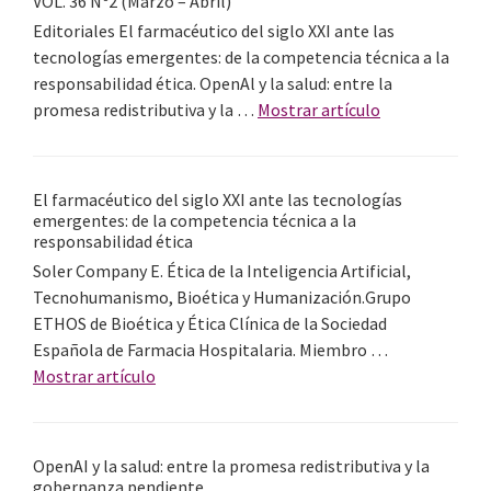
VOL. 36 Nº2 (Marzo – Abril)
a
transfor
Editoriales El farmacéutico del siglo XXI ante las
la
liderazgo
tecnologías emergentes: de la competencia técnica a la
prudencia.
intergen
responsabilidad ética. OpenAl y la salud: entre la
en
acerca
promesa redistributiva y la …
Mostrar artículo
la
de
Farmacia
VOL.
Hospitala
36
El farmacéutico del siglo XXI ante las tecnologías
del
Nº2
emergentes: de la competencia técnica a la
siglo
(Marzo
responsabilidad ética
XXI
–
Soler Company E. Ética de la Inteligencia Artificial,
Abril)
Tecnohumanismo, Bioética y Humanización.Grupo
ETHOS de Bioética y Ética Clínica de la Sociedad
Española de Farmacia Hospitalaria. Miembro …
acerca
Mostrar artículo
de
El
farmacéutico
OpenAI y la salud: entre la promesa redistributiva y la
del
gobernanza pendiente