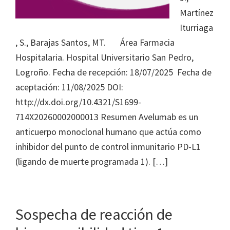
Journal
Martínez
of
Iturriaga
Health
, S., Barajas Santos, MT. Área Farmacia
System
Hospitalaria. Hospital Universitario San Pedro,
Pharmacy
Logroño. Fecha de recepción: 18/07/2025 Fecha de
aceptación: 11/08/2025 DOI:
http://dx.doi.org/10.4321/S1699-
714X20260002000013 Resumen Avelumab es un
anticuerpo monoclonal humano que actúa como
inhibidor del punto de control inmunitario PD-L1
(ligando de muerte programada 1). […]
Sospecha de reacción de