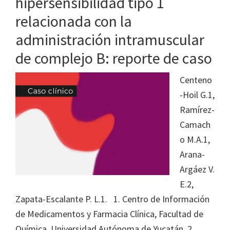
hipersensibilidad tipo 1
relacionada con la
administración intramuscular
de complejo B: reporte de caso
Centeno
-Hoil G.1,
Ramírez-
Camach
o M.A.1,
Arana-
Argáez V.
E.2,
Zapata-Escalante P. L.1. 1. Centro de Información
de Medicamentos y Farmacia Clínica, Facultad de
Química, Universidad Autónoma de Yucatán. 2.