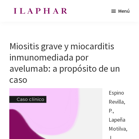
Saltar
Saltar
Menú
al
al
ILAPHAR
contenido
pie
Revista
|
principal
de
de
Revista
de
página
la
Miositis grave y miocarditis
la
Organización
OFIL
inmunomediada por
de
avelumab: a propósito de un
Farmacéuticos
|
caso
Ibero-
Espino
latinoamericanos
Revilla,
|
P.,
Ibero
Lapeña
Latin
Motilva,
American
J.,