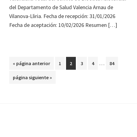
del Departamento de Salud Valencia Arnau de
Vilanova-Lliria. Fecha de recepción: 31/01/2026
Fecha de aceptación: 10/02/2026 Resumen […]
Páginas
…
Ir
Página
Página
Página
Página
Página
«
página anterior
1
2
3
4
84
intermedias
a
Ir
página siguiente »
omitidas
la
a
la
Footer
Footer 1