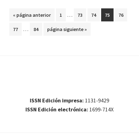
Páginas
…
Ir
Página
Página
Página
Página
Página
«
página anterior
1
73
74
75
76
intermedias
a
Páginas
…
Página
Página
Ir
77
84
página siguiente »
omitidas
la
intermedias
a
omitidas
la
Footer
Footer 1
ISSN Edición impresa:
1131-9429
ISSN Edición electrónica:
1699-714X