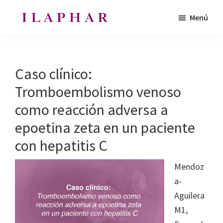
Saltar
Saltar
Menú
al
al
ILAPHAR
contenido
pie
Revista
|
principal
de
de
Revista
de
página
la
Caso clínico:
la
Organización
OFIL
Tromboembolismo venoso
de
como reacción adversa a
Farmacéuticos
|
epoetina zeta en un paciente
Ibero-
con hepatitis C
latinoamericanos
Mendoz
|
a-
Ibero
Aguilera
Latin
M1,
American