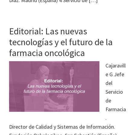
Díaz. Madrid (España) 4 Servicio de […]
Editorial: Las nuevas
tecnologías y el futuro de la
farmacia oncológica
Cajaravill
e G Jefe
del
Servicio
de
Farmacia
.
Director de Calidad y Sistemas de Información.