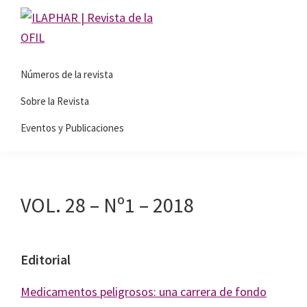
Saltar
Saltar
Saltar
a
al
al
la
contenido
pie
ILAPHAR
Revista
|
navegación
principal
de
Números de la revista
de
Revista
principal
página
de
la
Sobre la Revista
la
Organización
OFIL
Eventos y Publicaciones
de
Farmacéuticos
|
Ibero-
VOL. 28 – Nº1 – 2018
latinoamericanos
|
Ibero
Editorial
Latin
Medicamentos peligrosos: una carrera de fondo
American