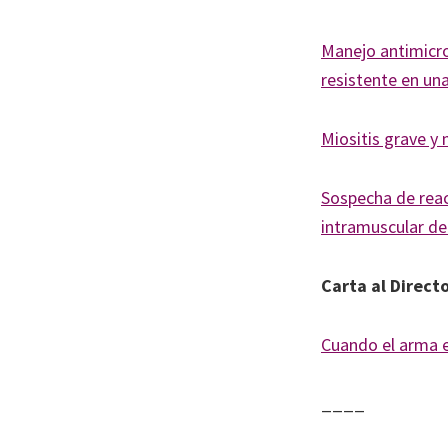
Manejo antimicr
resistente en un
Miositis grave y
Sospecha de reac
intramuscular de
Carta al Direct
Cuando el arma e
____