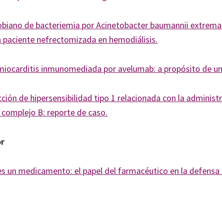
obiano de bacteriemia por Acinetobacter baumannii extre
a paciente nefrectomizada en hemodiálisis.
 miocarditis inmunomediada por avelumab: a propósito de un
ción de hipersensibilidad tipo 1 relacionada con la administ
 complejo B: reporte de caso.
or
s un medicamento: el papel del farmacéutico en la defensa