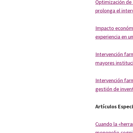
Journal
Optimización de 
of
prolonga el inter
Health
System
Impacto económic
Pharmacy
experiencia en un
Intervención far
mayores instituc
Intervención farm
gestión de invent
Artículos Espec
Cuando la «herram
monopolio cogni