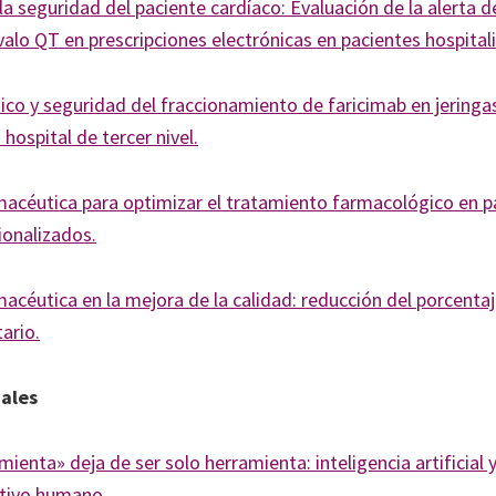
la seguridad del paciente cardíaco: Evaluación de la alerta 
valo QT en prescripciones electrónicas en pacientes hospital
o y seguridad del fraccionamiento de faricimab en jering
 hospital de tercer nivel.
macéutica para optimizar el tratamiento farmacológico en p
ionalizados.
acéutica en la mejora de la calidad: reducción del porcentaj
ario.
iales
ienta» deja de ser solo herramienta: inteligencia artificial y 
tivo humano.