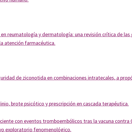
 reumatología y dermatología: una revisión crítica de las 
 la atención farmacéutica.
guridad de ziconotida en combinaciones intratecales, a prop
nio, brote psicótico y prescripción en cascada terapéutica.
aciente con eventos tromboembólicos tras la vacuna contra 
ivo exploratorio fenomenológico.