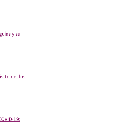
guías y su
ósito de dos
COVID-19: