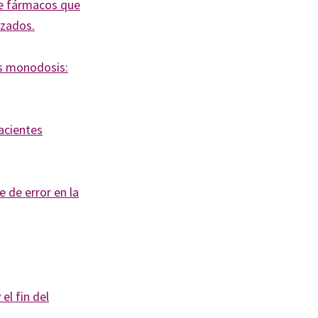
de fármacos que
izados.
as monodosis:
acientes
e de error en la
el fin del